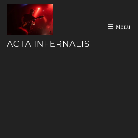
Skip
to
content
Menu
ACTA INFERNALIS