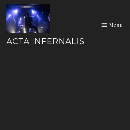
Skip
to
content
Menu
ACTA INFERNALIS