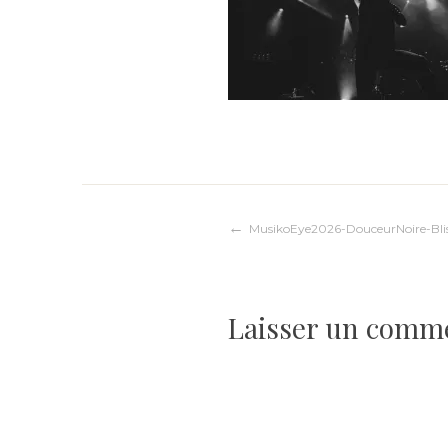
Navigation
MusikoEye2026-DouceurNoire-Blis
de
Laisser un comm
l’article