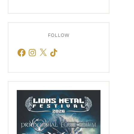
FOLLOW
Facebook
Instagram
X
TikTok