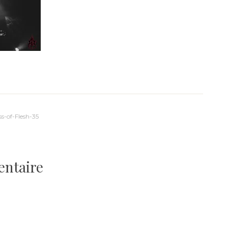
s-of-Flesh-35
entaire