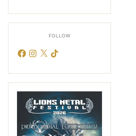
FOLLOW
Facebook
Instagram
X
TikTok