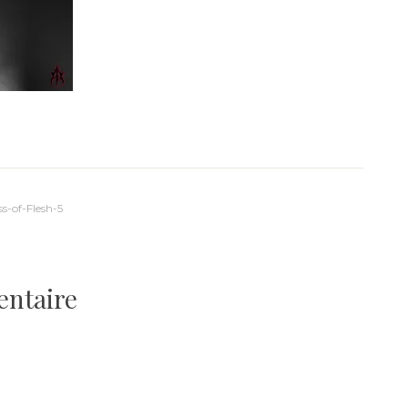
s-of-Flesh-5
entaire