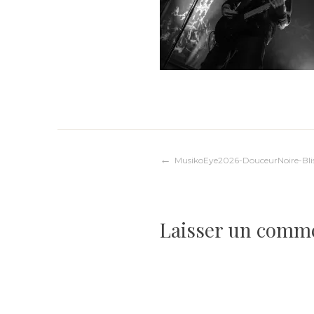
Navigation
MusikoEye2026-DouceurNoire-Blis
de
Laisser un comm
l’article