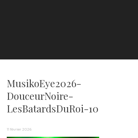
MusikoEye2026-
DouceurNoire-
LesBatardsDuRoi-10
11 février 2026