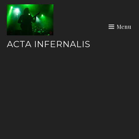
Skip
to
content
Menu
ACTA INFERNALIS