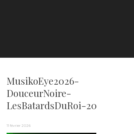
MusikoEye2026-
DouceurNoire-
LesBatardsDuRoi-20
11 février 2026