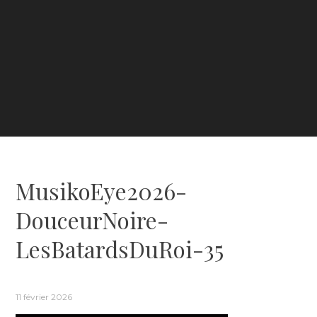
MusikoEye2026-
DouceurNoire-
LesBatardsDuRoi-35
11 février 2026