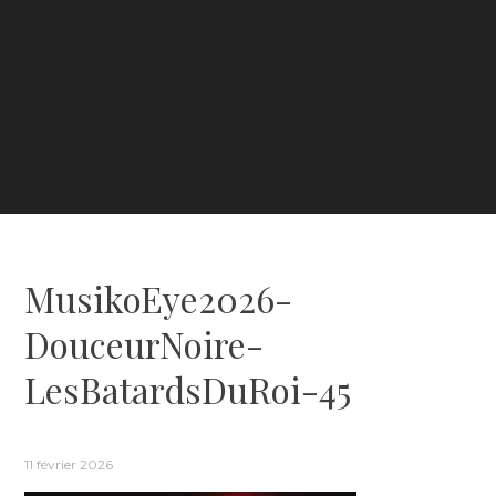
MusikoEye2026-
DouceurNoire-
LesBatardsDuRoi-45
11 février 2026