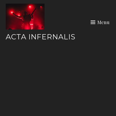
Skip
to
content
Menu
ACTA INFERNALIS