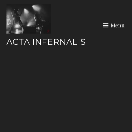
Skip
to
content
Menu
ACTA INFERNALIS