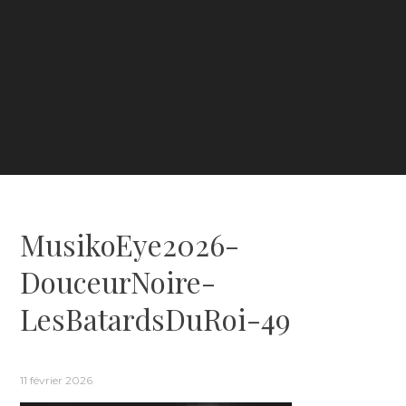
MusikoEye2026-
DouceurNoire-
LesBatardsDuRoi-49
11 février 2026