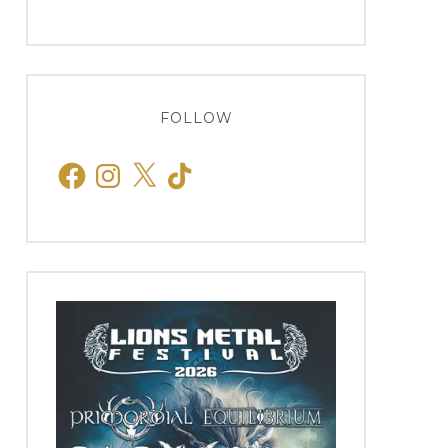
FOLLOW
Facebook
Instagram
X
TikTok