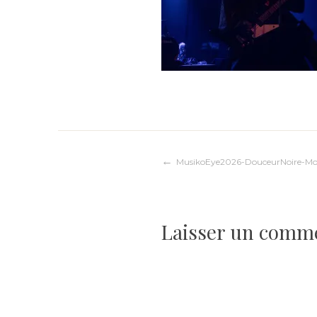
Navigation
MusikoEye2026-DouceurNoire-Mort
de
Laisser un comm
l’article