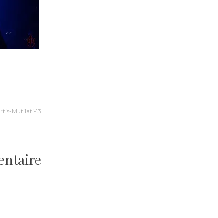
is-Mutilati-13
entaire