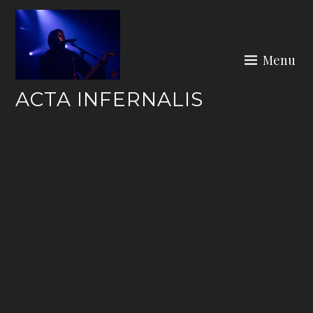
Skip
to
content
Menu
ACTA INFERNALIS