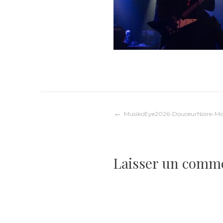
Navigation
MusikoEye2026-DouceurNoire-Mort
de
Laisser un comm
l’article