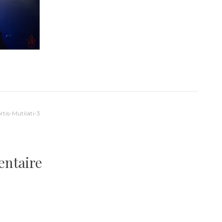
is-Mutilati-3
entaire