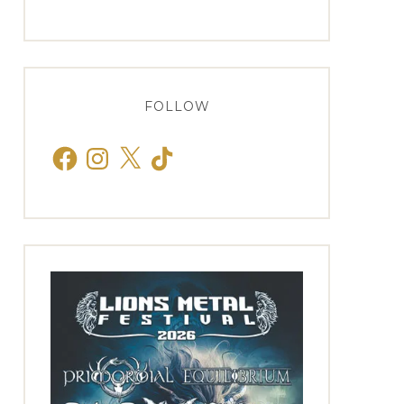
FOLLOW
Facebook
Instagram
X
TikTok