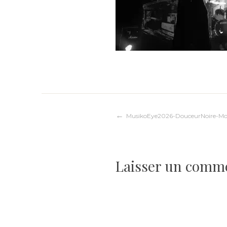
Navigation
MusikoEye2026-DouceurNoire-Mort
de
Laisser un comm
l’article