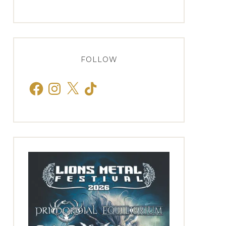
FOLLOW
Facebook
Instagram
X
TikTok