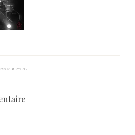
is-Mutilati-38
entaire