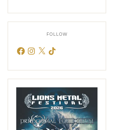
FOLLOW
Facebook
Instagram
X
TikTok