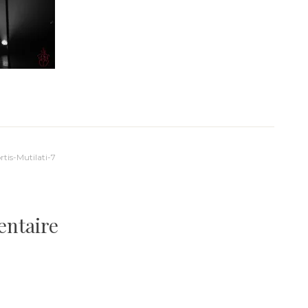
is-Mutilati-7
entaire