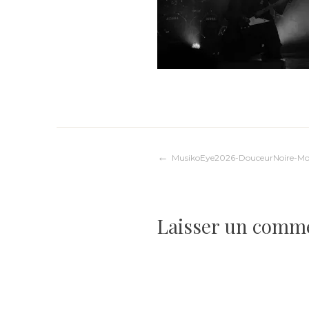
Navigation
MusikoEye2026-DouceurNoire-Mort
de
Laisser un comm
l’article