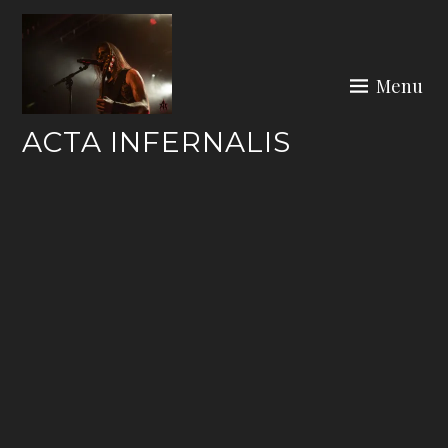
Skip
to
content
Menu
ACTA INFERNALIS