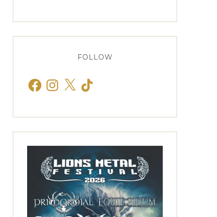
FOLLOW
Facebook
Instagram
X
TikTok