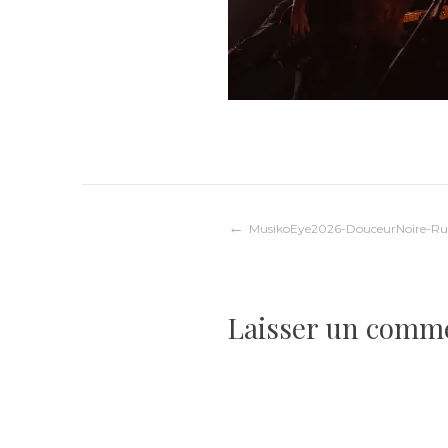
Navigation
MusikoEye2026-DouceurNoire-R
de
Laisser un comm
l’article