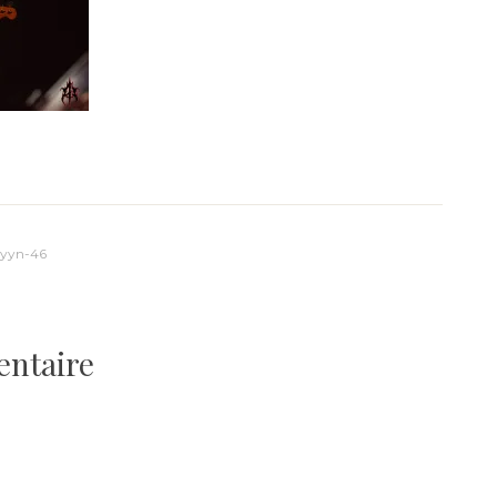
uyyn-46
entaire