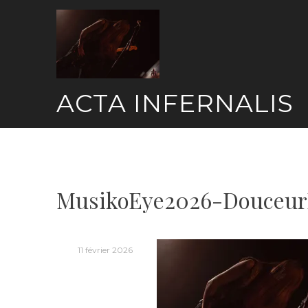
Skip
to
content
ACTA INFERNALIS
MusikoEye2026-Douceur
11 février 2026