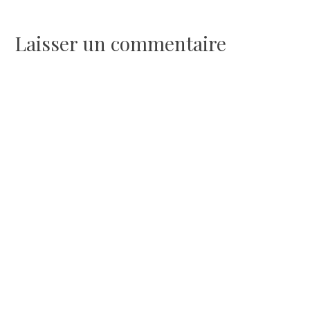
de
l’article
Laisser un commentaire