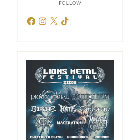
FOLLOW
Facebook
Instagram
X
TikTok