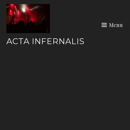
Skip
to
content
Menu
ACTA INFERNALIS