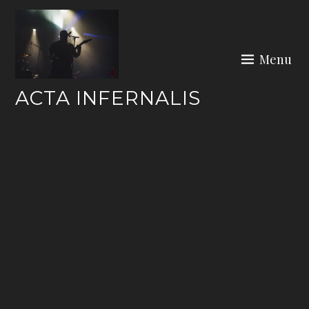
Skip
to
content
Menu
ACTA INFERNALIS