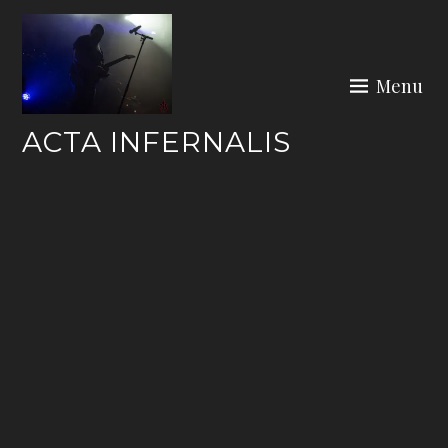
Skip
to
content
Menu
ACTA INFERNALIS