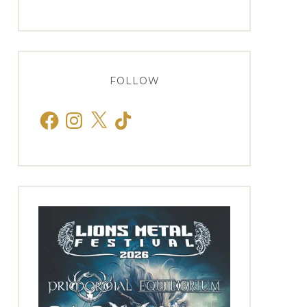
FOLLOW
Facebook
Instagram
X
TikTok