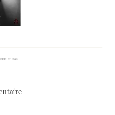
ple-of-Baal-
entaire