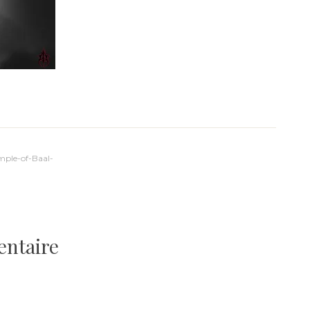
ple-of-Baal-
entaire