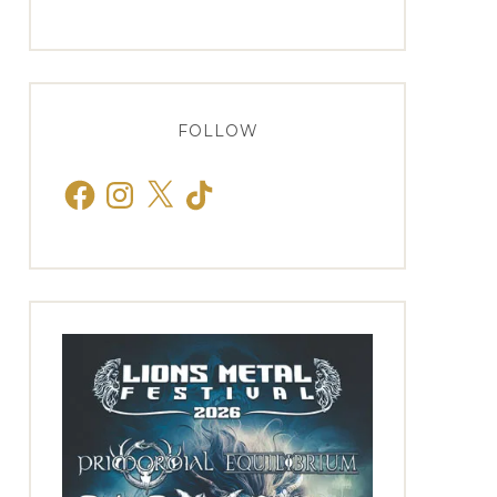
FOLLOW
Facebook
Instagram
X
TikTok