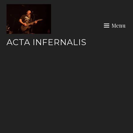
Skip
to
content
Menu
ACTA INFERNALIS