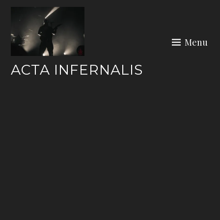
Skip
to
content
Menu
ACTA INFERNALIS