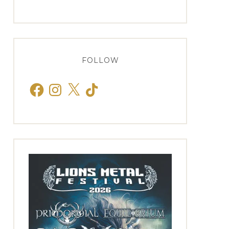
FOLLOW
Facebook
Instagram
X
TikTok