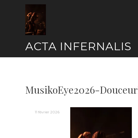
Skip
to
content
ACTA INFERNALIS
MusikoEye2026-Douceur
11 février 2026