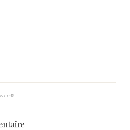
quam-15
entaire