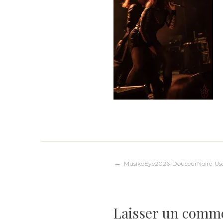
Navigation
MusikoEye2026-DouceurNoire-Us
de
Laisser un comm