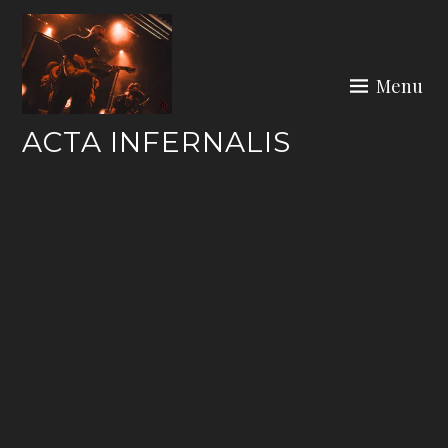
Skip
to
content
Menu
ACTA INFERNALIS