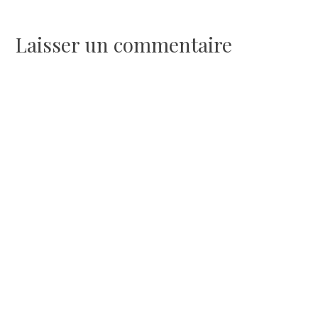
de
l’article
Laisser un commentaire