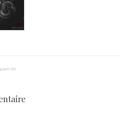
squam-60
entaire