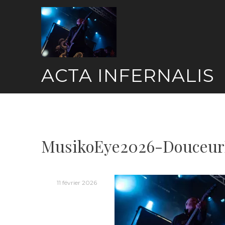
Skip
to
content
ACTA INFERNALIS
MusikoEye2026-Douceur
11 février 2026