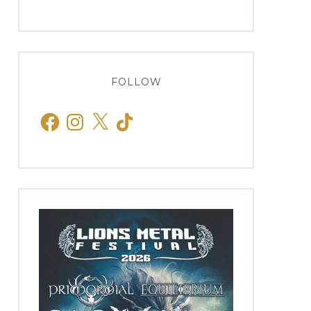
FOLLOW
Facebook
Instagram
X
TikTok