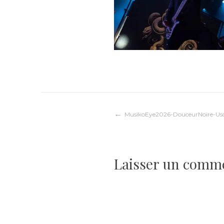
Navigation
MusikoEye2026-DouceurNoire-U
de
Laisser un comm
l’article