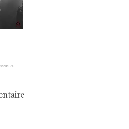
atile-26
entaire