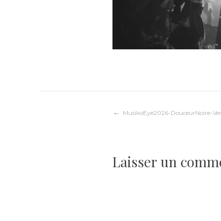
Navigation
MusikoEye2026-DouceurNoire-Vers
de
Laisser un comm
l’article