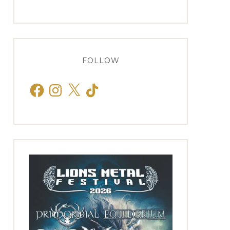
FOLLOW
Facebook
Instagram
X
TikTok