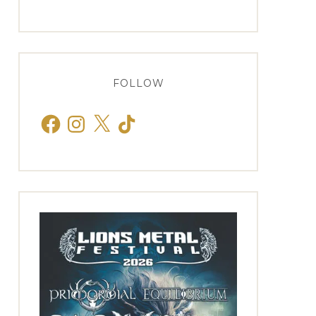
FOLLOW
Facebook
Instagram
X
TikTok