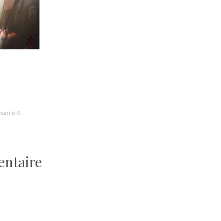
atile-5
entaire