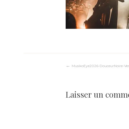
Navigation
MusikoEye2026-DouceurNoire-Vers
de
Laisser un comm
l’article