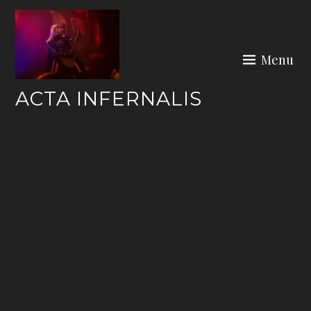
Skip
to
content
Menu
ACTA INFERNALIS