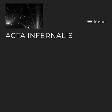
Skip
to
content
Menu
ACTA INFERNALIS