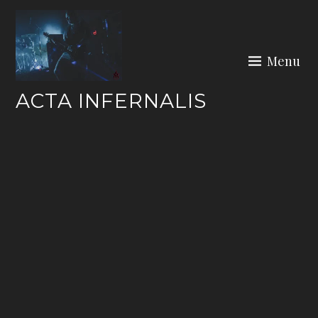
Skip
to
content
Menu
ACTA INFERNALIS