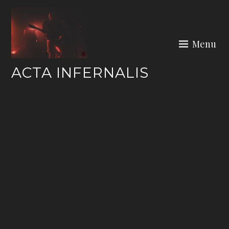
Skip
to
content
Menu
ACTA INFERNALIS