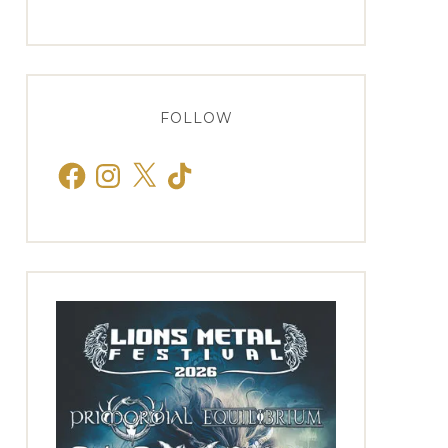
FOLLOW
Facebook
Instagram
X
TikTok