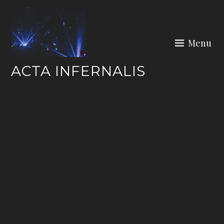
Skip
to
content
Menu
ACTA INFERNALIS