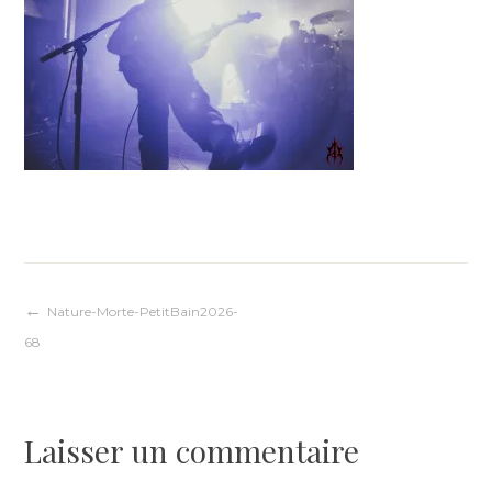
Navigation
Nature-Morte-PetitBain2026-
68
de
l’article
Laisser un commentaire