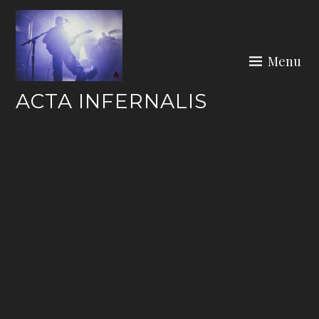
Skip
to
content
Menu
ACTA INFERNALIS