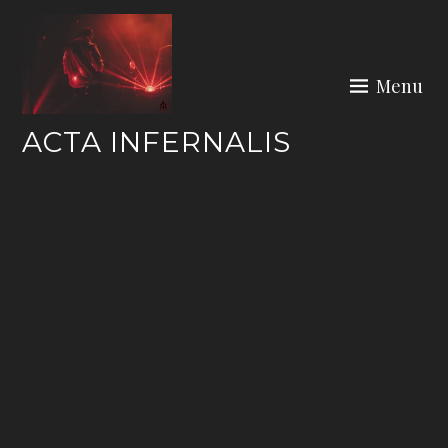
Skip
to
content
Menu
ACTA INFERNALIS