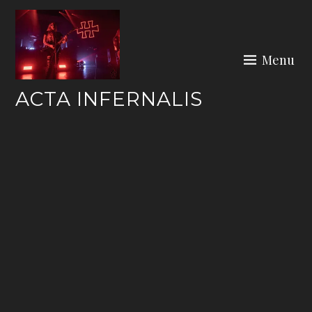
Skip
to
content
Menu
ACTA INFERNALIS