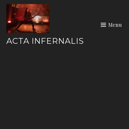
Skip
to
content
Menu
ACTA INFERNALIS