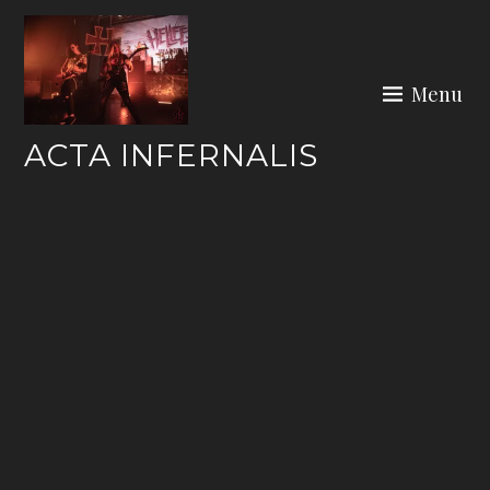
Skip
to
content
Menu
ACTA INFERNALIS