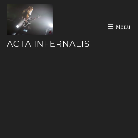
Skip
to
content
Menu
ACTA INFERNALIS