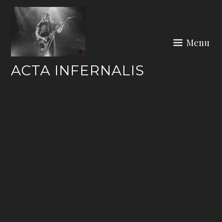
Skip
to
content
Menu
ACTA INFERNALIS