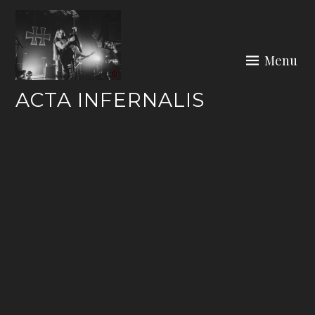
Skip
to
content
Menu
ACTA INFERNALIS