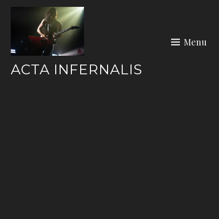
Skip
to
content
Menu
ACTA INFERNALIS