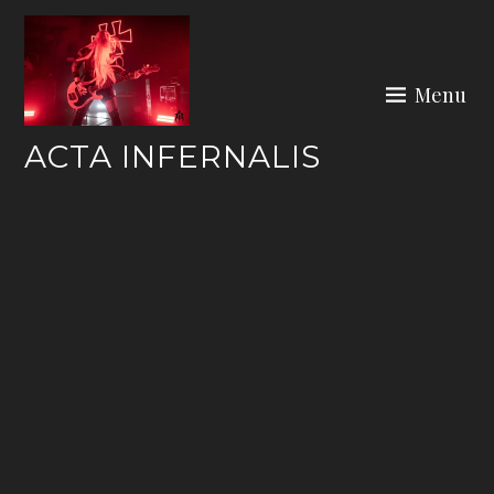
Skip
to
content
Menu
ACTA INFERNALIS