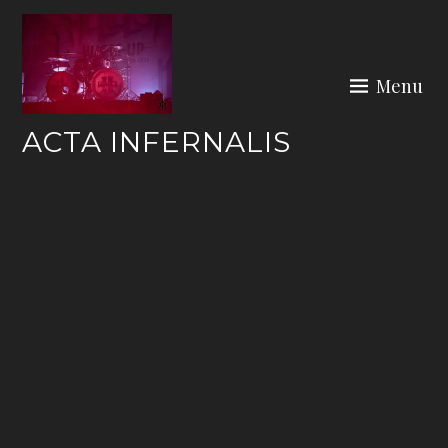
Skip
to
content
Menu
ACTA INFERNALIS