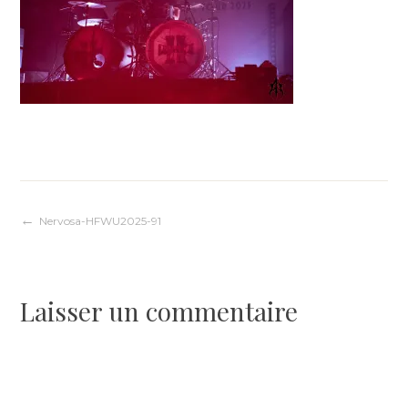
Navigation
Nervosa-HFWU2025-91
de
Laisser un commentaire
l’article