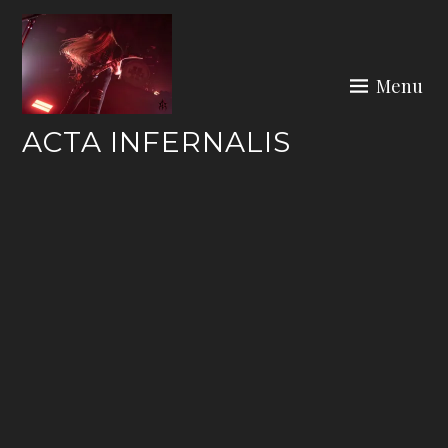
Skip
to
content
Menu
ACTA INFERNALIS