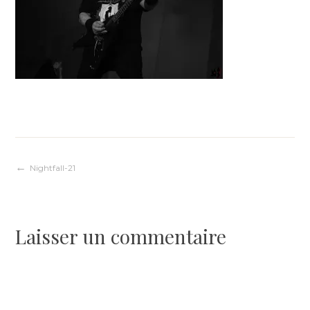
Navigation
Nightfall-21
de
Laisser un commentaire
l’article